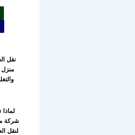
نقل الع
منزل ل
والتغل
لماذا ت
شركة م
لنقل ا