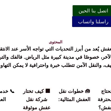
اتصل بنا الحين
راسلنا واتساب
المحتوى
فش يُعد من أبرز التحديات التي تواجه الأسر عند الانت
آخر، خصوصًا في مدينة كبيرة مثل الرياض. فالفك والت
يف، والنقل الآمن تتطلب خبرة واحترافية لا يمكن التهاون
حتاج
🧰 خطوات نقل
🏢 كيف تختار
📞 خدما
حترفة
العفش المثالية:
شركة نقل
الع
لعفش؟
عفش موثوقة