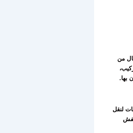
قال من
ركيب،
 بها.
ت لنقل
فش