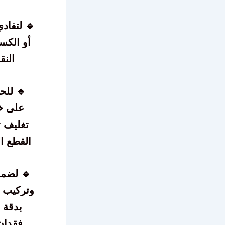
🔹 لتفادي
أو الكسر
النق
🔹 لل
على خ
تغليف 
القطع ال
🔹 لضم
وتركيب 
بدقة 
فقدان