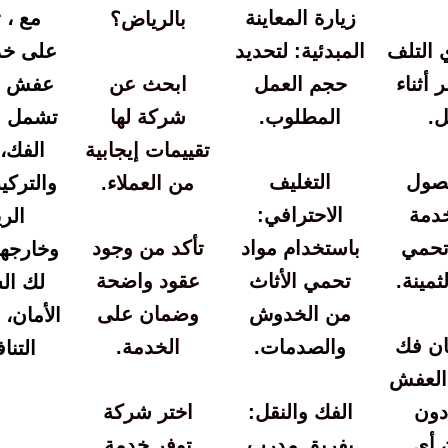
زيارة المعاينة
مع ، 
بالرياض؟
 التلف
المبدئية: لتحديد
على خد
 أثناء
حجم العمل
ابحث عن
عفش مت
ل.
المطلوب.
شركة لها
تشمل ال
تقييمات إيجابية
الفك، 
حصول
التغليف
من العملاء.
والترك
دمة
الاحترافي:
الر
تحمي
باستخدام مواد
تأكد من وجود
وخارجها
ثمينة.
تحمي الأثاث
عقود واضحة
لك ال
من الخدوش
وضمان على
الأمان، 
ان فك
والصدمات.
الخدمة.
التنا
العفش
دون
الفك والنقل:
اختر شركة
 أي
بفريق مدرب
توفر خدمة