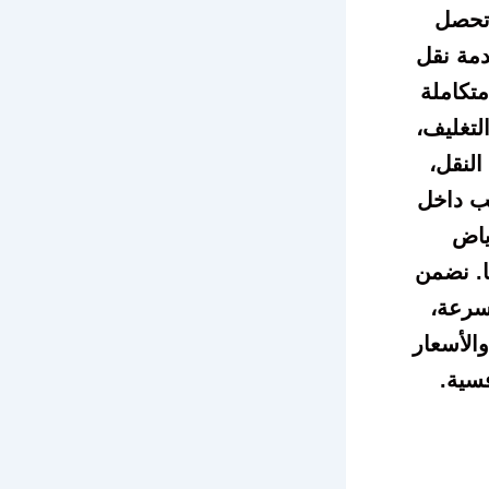
تحصل
مة نقل
كاملة
تغليف،
النقل،
يب داخل
ياض
. نضمن
سرعة،
والأسعار
فسية.