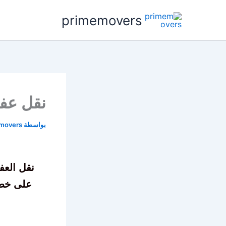
خطي
primemovers
لى
لمحتوى
نقل عف
بواسطة
movers
نقل العف
على خطو